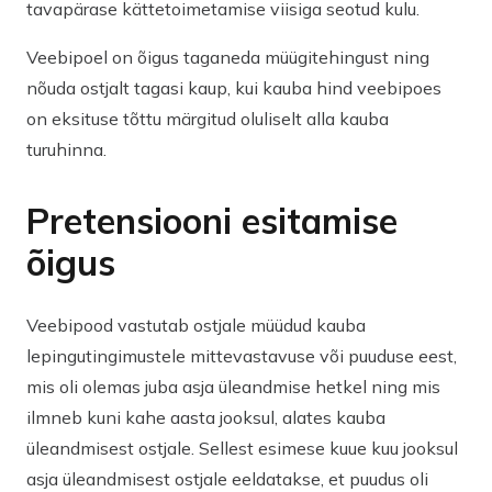
tavapärase kättetoimetamise viisiga seotud kulu.
Veebipoel on õigus taganeda müügitehingust ning
nõuda ostjalt tagasi kaup, kui kauba hind veebipoes
on eksituse tõttu märgitud oluliselt alla kauba
turuhinna.
Pretensiooni esitamise
õigus
Veebipood vastutab ostjale müüdud kauba
lepingutingimustele mittevastavuse või puuduse eest,
mis oli olemas juba asja üleandmise hetkel ning mis
ilmneb kuni kahe aasta jooksul, alates kauba
üleandmisest ostjale. Sellest esimese kuue kuu jooksul
asja üleandmisest ostjale eeldatakse, et puudus oli