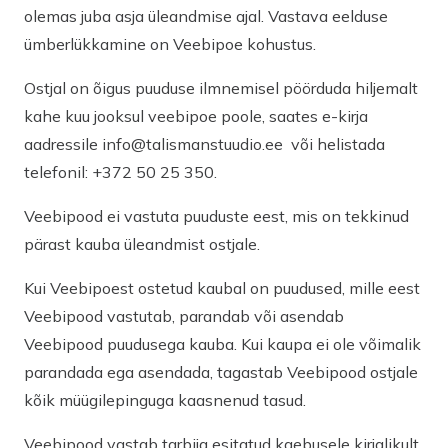
olemas juba asja üleandmise ajal. Vastava eelduse
ümberlükkamine on Veebipoe kohustus.
Ostjal on õigus puuduse ilmnemisel pöörduda hiljemalt
kahe kuu jooksul veebipoe poole, saates e-kirja
aadressile info@talismanstuudio.ee või helistada
telefonil: +372 50 25 350.
Veebipood ei vastuta puuduste eest, mis on tekkinud
pärast kauba üleandmist ostjale.
Kui Veebipoest ostetud kaubal on puudused, mille eest
Veebipood vastutab, parandab või asendab
Veebipood puudusega kauba. Kui kaupa ei ole võimalik
parandada ega asendada, tagastab Veebipood ostjale
kõik müügilepinguga kaasnenud tasud.
Veebipood vastab tarbija esitatud kaebusele kirjalikult