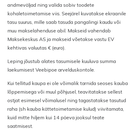
andmeväljad ning valida sobiv toodete
kohaletoimetamise viis. Seejärel kuvatakse ekraanile
tasu suurus, mille saab tasuda pangalingi kaudu või
muu makselahenduse abil. Makseid vahendab
Maksekeskus AS ja makseid võetakse vastu EV
kehtivas valuutas € (euro).
Leping jõustub alates tasumisele kuuluva summa
laekumisest Veebipoe arvelduskontole.
Kui tellitud kaupa ei ole võimalik tarnida seoses kauba
lõppemisega või muul põhjusel, teavitatakse sellest
ostjat esimesel võimalusel ning tagastatakse tasutud
raha (sh kauba kättetoimetamise kulud) viivitamata,
kuid mitte hiljem kui 14 päeva jooksul teate
saatmisest.