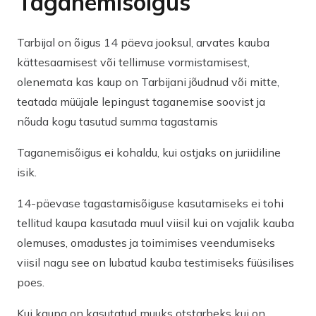
Taganemisõigus
Tarbijal on õigus 14 päeva jooksul, arvates kauba
kättesaamisest või tellimuse vormistamisest,
olenemata kas kaup on Tarbijani jõudnud või mitte,
teatada müüjale lepingust taganemise soovist ja
nõuda kogu tasutud summa tagastamis
Taganemisõigus ei kohaldu, kui ostjaks on juriidiline
isik.
14-päevase tagastamisõiguse kasutamiseks ei tohi
tellitud kaupa kasutada muul viisil kui on vajalik kauba
olemuses, omadustes ja toimimises veendumiseks
viisil nagu see on lubatud kauba testimiseks füüsilises
poes.
Kui kaupa on kasutatud muuks otstarbeks kui on