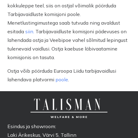
kokkuleppe teel, siis on ostjal võimalik pöörduda
Tarbijavaidluste komisjoni poole.
Menetlustingimustega saab tutvuda ning avaldust
esitada
siin.
Tarbijavaidluste komisjoni pädevuses on
lahendada ostja ja Veebipoe vahel sõlmitud lepingust
tulenevaid vaidlusi. Ostja kaebuse läbivaatamine
komisjonis on tasuta.
Ostja võib pöörduda Euroopa Liidu tarbijavaidlusi
lahendava platvormi
poole
.
Esindus ja showroom:
Laki Ärikeskus, Värvi 5, Tallinn