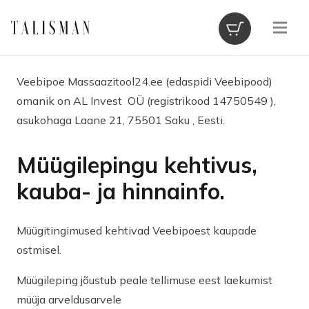
Veebipoe Massaazitool24.ee (edaspidi Veebipood)
omanik on AL Invest OÜ (registrikood 14750549 ),
asukohaga Laane 21, 75501 Saku , Eesti.
Müügilepingu kehtivus,
kauba- ja hinnainfo.
Müügitingimused kehtivad Veebipoest kaupade
ostmisel.
Müügileping jõustub peale tellimuse eest laekumist
müüja arveldusarvele