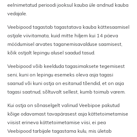
eelnimetatud perioodi jooksul kauba üle andnud kauba
vedajale.
Veebipood tagastab tagastatava kauba kättesaamisel
ostjale viivitamata, kuid mitte hiljem kui 14 päeva
möödumisel arvates taganemisavalduse saamisest,
kõik ostjalt lepingu alusel saadud tasud.
Veebipood võib keelduda tagasimaksete tegemisest
seni, kuni on lepingu esemeks oleva asja tagasi
saanud või kuni ostja on esitanud tõendid, et on asja
tagasi saatnud, sõltuvalt sellest, kumb toimub varem.
Kui ostja on sõnaselgelt valinud Veebipoe pakutud
kõige odavamast tavapärasest asja kättetoimetamise
viisist erineva kättetoimetamise viisi, ei pea
Veebipood tarbijale tagastama kulu, mis ületab