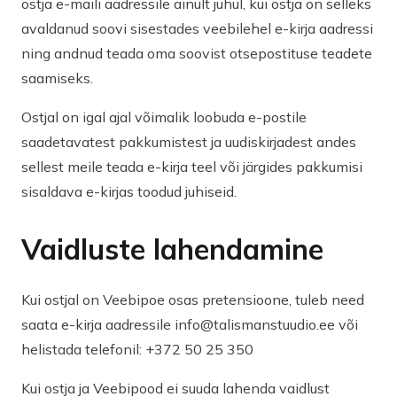
ostja e-maili aadressile ainult juhul, kui ostja on selleks
avaldanud soovi sisestades veebilehel e-kirja aadressi
ning andnud teada oma soovist otsepostituse teadete
saamiseks.
Ostjal on igal ajal võimalik loobuda e-postile
saadetavatest pakkumistest ja uudiskirjadest andes
sellest meile teada e-kirja teel või järgides pakkumisi
sisaldava e-kirjas toodud juhiseid.
Vaidluste lahendamine
Kui ostjal on Veebipoe osas pretensioone, tuleb need
saata e-kirja aadressile info@talismanstuudio.ee või
helistada telefonil: +372 50 25 350
Kui ostja ja Veebipood ei suuda lahenda vaidlust