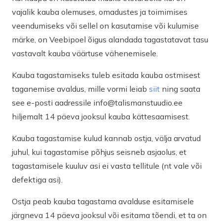
vajalik kauba olemuses, omadustes ja toimimises
veendumiseks või sellel on kasutamise või kulumise
märke, on Veebipoel õigus alandada tagastatavat tasu
vastavalt kauba väärtuse vähenemisele.
Kauba tagastamiseks tuleb esitada kauba ostmisest
taganemise avaldus, mille vormi leiab
siit
ning saata
see e-posti aadressile info@talismanstuudio.ee
hiljemalt 14 päeva jooksul kauba kättesaamisest.
Kauba tagastamise kulud kannab ostja, välja arvatud
juhul, kui tagastamise põhjus seisneb asjaolus, et
tagastamisele kuuluv asi ei vasta tellitule (nt vale või
defektiga asi).
Ostja peab kauba tagastama avalduse esitamisele
järgneva 14 päeva jooksul või esitama tõendi, et ta on